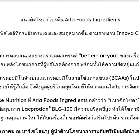
แนวคิดโซดาโปรตีน Arla Foods Ingredients
สนุนไลฟ์สไตล์ที่กระฉับกระเฉงและสมดุลมากขึ้น ตามรายงาน Innov
รตอบสนองอย่างตรงจุดต่อเทรนด์ “better-for-you” ของเครื่องดื่
อบพลังโภชนาการที่ผู้บริโภคต้องการ พร้อมทั้งให้ความยืดหยุ่นแก
กรดอะมิโนจำเป็นและกรดอะมิโนสายโซ่แตกแขนง (BCAAs) ในปริม
ยให้รู้สึกอิ่ม จึงดึงดูดผู้บริโภคยุคใหม่ที่ให้ความสนใจกับการจัด
rition ที่ Arla Foods Ingredients กล่าวว่า “แนวคิดโซดาโปรตีน
®
ะดีต่อสุขภาพ Lacprodan
BLG-100 มีความบริสุทธิ์สูง ทำให้โซดา
รฐานคุณภาพใหม่ให้กับเครื่องดื่มซอฟต์ดริงก์เสริมโปรตีน รวมถึงผ
ษภาคม
ณ
บาร์เซโลนา
)
ผู้นำด้านโภชนาการระดับพรีเมียมยังนำเส