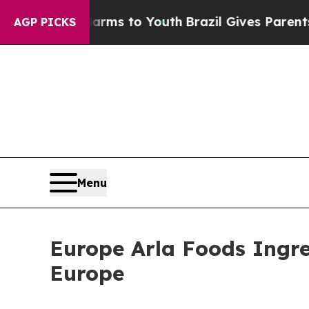
te Harms to Youth
Brazil Gives Parents Social Me
AGP PICKS
Menu
Europe Arla Foods Ingre
Europe