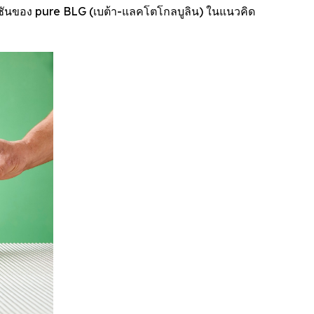
ันของ pure BLG (เบต้า-แลคโตโกลบูลิน) ในแนวคิด