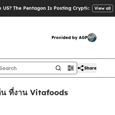
entagon Is Posting Cryptic Biblical Messages on
View all
Provided by AGP
Share
 ที่งาน Vitafoods