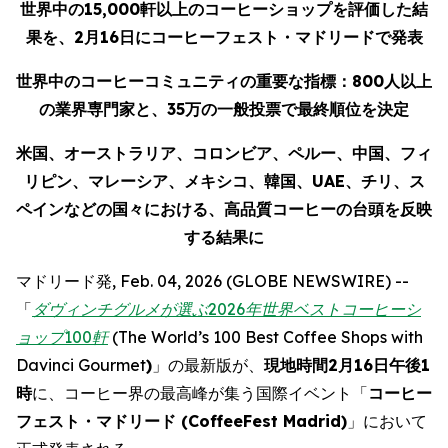
世界中の
15,000
軒以上のコーヒーショップを評価した結
果を、
2月16
日にコーヒーフェスト・マドリードで発表
世界中のコーヒーコミュニティの重要な指標：
800
人以上
の業界専門家と、
35
万の一般投票で最終順位を決定
米国、オーストラリア、コロンビア、ペルー、中国、フィ
リピン、マレーシア、メキシコ、韓国、
UAE
、チリ、ス
ペインなどの国々における、高品質コーヒーの台頭を反映
する結果に
マドリード発, Feb. 04, 2026 (GLOBE NEWSWIRE) --
「
ダヴィンチグルメが選ぶ
2026
年世界ベストコーヒーシ
ョップ
100
軒
(
The World’s 100 Best Coffee Shops with
Davinci Gourmet
)
」の最新版が、
現地時間
2
月
16
日午後1
時
に、コーヒー界の最高峰が集う国際イベント「
コーヒー
フェスト・マドリード (
CoffeeFest Madrid
)
」において