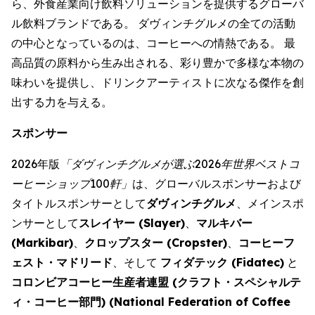
ら、外食産業向け飲料ソリューションを提供するグローバ
ル飲料ブランドである。 ダヴィンチグルメの全ての活動
の中心となっているのは、コーヒーへの情熱である。 最
高品質の原料から生み出される、彩り豊かで多様な本物の
味わいを提供し、ドリンクアーティストに次なる傑作を創
出する力を与える。
スポンサー
2026年版
「ダヴィンチグルメが選ぶ2026年世界ベストコ
ーヒーショップ
100
軒」
は、グローバルスポンサーおよび
タイトルスポンサーとして
ダヴィンチグルメ
、メインスポ
ンサーとして
スレイヤー (
Slayer
)
、
マルキバー
(
Markibar
)
、
クロップスター (
Cropster
)
、
コーヒーフ
ェスト・マドリード
、そして
フィダテック (
Fidatec
)
と
コロンビアコーヒー生産者連盟 (クラフト・スペシャルテ
ィ・コーヒー部門) (
National Federation of Coffee