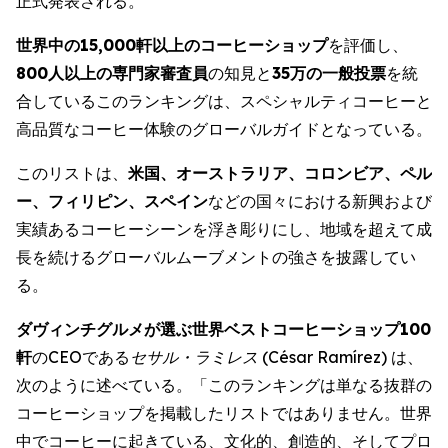
正式発表される。
世界中の
15,000
軒以上のコーヒーショップ
を評価し、
800
人以上の専門家審査員
の知見と
35万の一般投票
を統
合しているこのランキングは、スペシャルティコーヒーと
高品質なコーヒー体験のグローバルガイドとなっている。
このリストは、
米国、オーストラリア、コロンビア、ペル
ー、フィリピン、スペイン
などの国々における新興および
実績あるコーヒーシーンを浮き彫りにし、地域を超えて成
長を続けるグローバルムーブメントの強さを披露してい
る。
ダヴィンチグルメが選ぶ世界ベストコーヒーショップ
100
軒
のCEOである
セサル・ラミレス (
César Ramírez
)
は、
次のように述べている。「このランキングは単なる抜群の
コーヒーショップを掲載したリストではありません。世界
中でコーヒーに起きている、文化的、創造的、そしてプロ